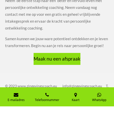
Neem de eerste stap naar een beter en vervuld leven met
persoonlijke ontwikkeling coaching. Neem vandaag nog
contact met me op voor een gratis en geheel vrijblijvende
intakegesprek en ervaar de kracht van persoonlijke
ontwikkeling coaching.
Samen kunnen we jouw ware potentieel ontdekken en je leven
transformeren. Begin nu aan je reis naar persoonlijke groei!
Maak nu een afspraak
© 2023 www.zingevingscoach.eu info@zingevingscoach.eu T.
06-53439189 BTW nr. NL004893461B28 KvK nr.
91440890
E-mailadres
Telefoonnummer
Kaart
WhatsApp
Powered by
JouwWeb