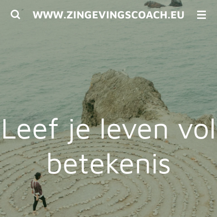
Ga
WWW.ZINGEVINGSCOACH.EU
direct
naar
de
hoofdinhoud
Leef je leven vol
betekenis